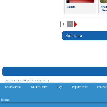
Planets
Hryll
pláne
2
1
Spila sama
Leikir á netinu
›
Allt
›
Nýtt online leikur
Leikir á netinu
Online Games
Tags
Popular leikir
Feedbac
Iceland