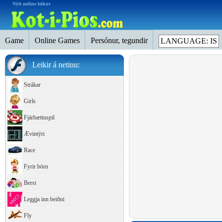
Nýtt online leikur
Game
Online Games
Persónur, tegundir
LANGUAGE: IS
Leikir á netinu:
Strákar
Girls
Fjárhættuspil
Ævintýri
Race
Fyrir börn
Berst
Leggja inn beiðni
Fly