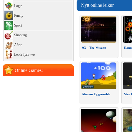
Nýtt online leikur
Logic
Funny
Sport
Shooting
Aðrir
9X - The Mission
Danm
Leikir fyrir tvo
Online Games:
Mission Eggpossible
Star 